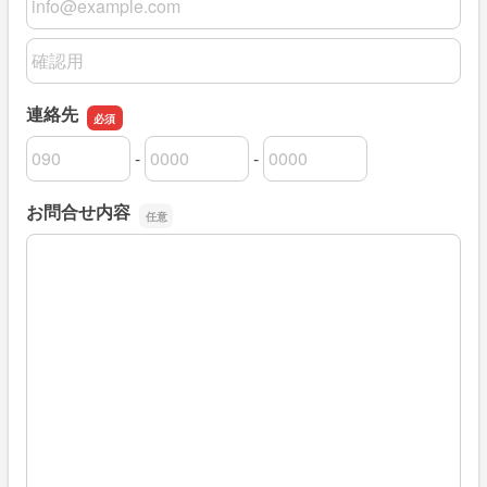
メールアドレスの確認用
連絡先
-
-
連絡先の市外局番
連絡先の市内局番
連絡先の加入者番号
お問合せ内容
お問合せ内容