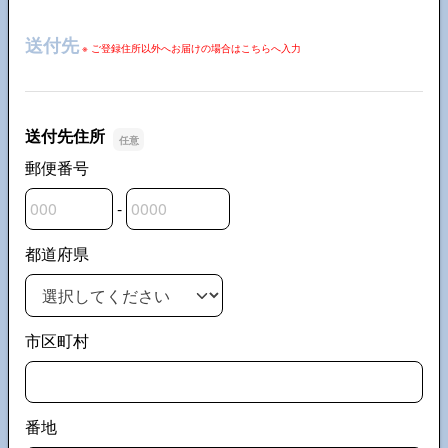
送付先
※ ご登録住所以外へお届けの場合はこちらへ入力
送付先住所
郵便番号
-
郵便番号の上3桁
郵便番号の下4桁
都道府県
市区町村
番地