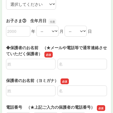
お子さま③ 学年（2021年度）
お子さま③ 生年月日
年
月
日
お子さま③ 生年月日の年
お子さま③ 生年月日の月
お子さま③ 生年月日の日
◆保護者のお名前 （★メールや電話等で通常連絡させ
ていただく保護者）
名前の姓
名前の名
保護者のお名前（ヨミガナ）
名前の姓
名前の名
電話番号 （★上記ご入力の保護者の電話番号）