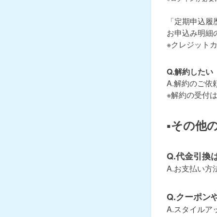
「定期申込履
お申込み明細
※クレジット
Q.解約したい
A.解約のご依
※解約の受付
▪その他
Q.代金引換
A.お支払い
Q.クーポン
A.スタイル