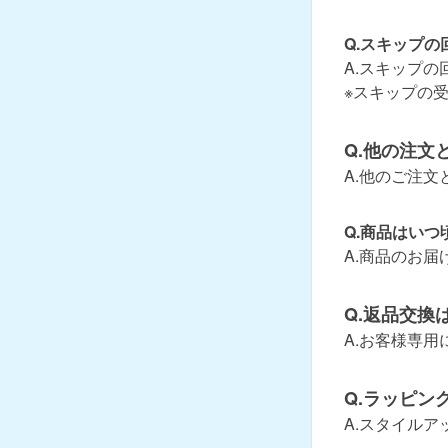
Q.スキップ
A.スキップ
※スキップの
Q.他の注文
A.他のご注
Q.商品はいつ
A.商品のお届
Q.返品交換
A.お客様専
Q.ラッピン
A.スタイル