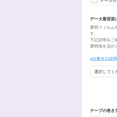
データ作
データ最背面
透明フィルム
す。
下記説明をご
透明地を活か
※白敷きの説
データ最背面
テープの巻き