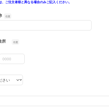
は、ご注文者様と異なる場合のみご記入ください。
称
称
ご住所
3桁
4桁