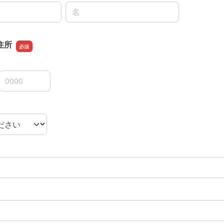
名前の名
住所
3桁
4桁