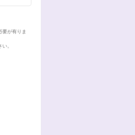
必要が有りま
さい。
。