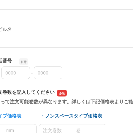
ビル名
電話番号
-
-
話番号 の市外局番
話番号 の市内局番
話番号 の加入者番号
文巻数を記入してください
よって注文可能巻数が異なります。
詳しくは下記価格表よりご
イプ価格表
・ノンスペースタイプ価格表
名前の名