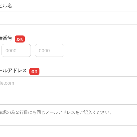
ビル名
話番号
-
-
話番号の市外局番
話番号の市内局番
話番号の加入者番号
ールアドレス
ールアドレス
ールアドレスの確認用
確認の為２行目にも同じメールアドレスをご記入ください。