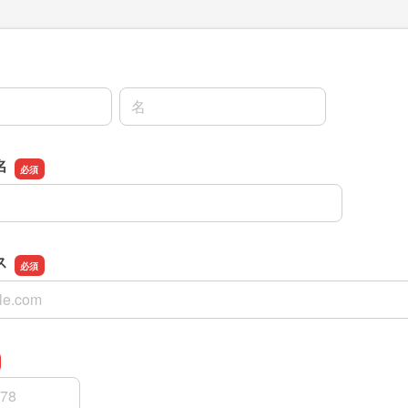
名前の名
名
名
ス
ス