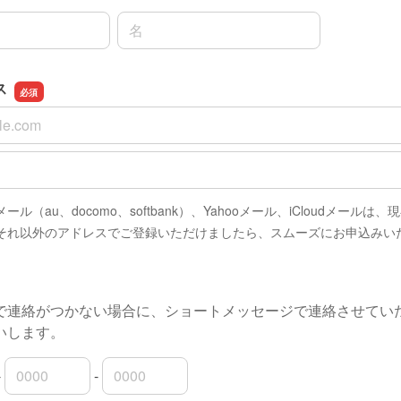
名前の名
ス
ス
スの確認用
ル（au、docomo、softbank）、Yahooメール、iCloudメールは
それ以外のアドレスでご登録いただけましたら、スムーズにお申込みい
で連絡がつかない場合に、ショートメッセージで連絡させてい
いします。
-
-
局番
局番
者番号