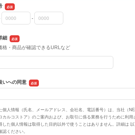
号
-
-
号の市外局番
号の市内局番
号の加入者番号
詳細
価格・商品が確認できるURLなど
詳細
扱いへの同意
た個人情報（氏名、メールアドレス、会社名、電話番号）は、当社（N
ロカルコストア）のご案内および、お取引に係る業務を行うために利用
得した個人情報は取得した目的以外で使うことはありません。詳細は 以
確認ください。