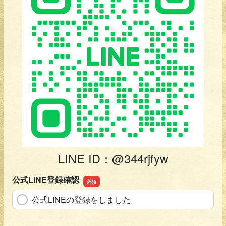
遠慮くださいますようお願いいたします。
・BBQ会場からのお料理の持ち帰りはお断りして
おります。これに違反されたことによる利用者の
健康被害その他一切の損害等は弊社の責任外とさ
せていただきます。また、禁止行為を理由とする
BBQの中止、退場等の場合、利用料は一切ご返金
又は請求の減額をいたしません。
・BBQ会場への往復の交通手段として車両を運転
される方の飲酒を禁止いたします。
・飲酒量は、各利用者において各自の許容量の範
囲内にとどめてください。
・未成年者の飲酒、喫煙を禁止いたします。
・法令または公序良俗に反する行為を禁止いたし
LINE ID：@344rjfyw
ます。
・BBQ会場の定めるルールに反する行為を禁止い
公式LINE登録確認
たします。
・その他、弊社スタッフの指示を無視する方はご
公式LINEの登録をしました
退場いただきます。