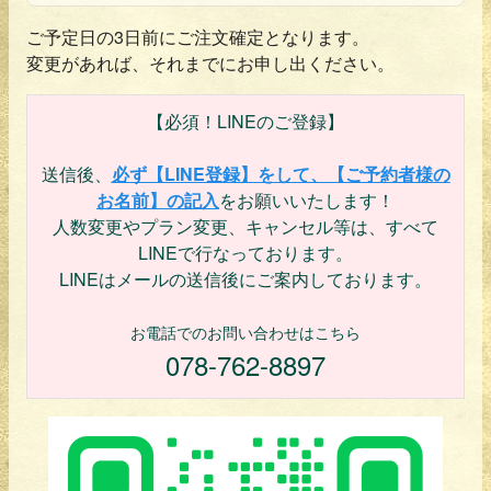
ご予定日の3日前にご注文確定となります。
■利用料のお支払いについて
変更があれば、それまでにお申し出ください。
お選びいただきました現金での当日払い、あるい
はご請求書による後払いによりお支払いいただき
【必須！LINEのご登録】
ます。
送信後、
必ず【LINE登録】をして、【ご予約者様の
お名前】の記入
をお願いいたします！
■キャンセルについて
人数変更やプラン変更、キャンセル等は、すべて
3日前の午前11時59分までは無料です。同日正午以
LINEで行なっております。
降、2日前の23時59分までのキャンセルは当該予約
LINEはメールの送信後にご案内しております。
に係る利用料の50%、1日前で75%、当日（無連絡
の場合を含みます）で100%かかります（天候を理
お電話でのお問い合わせはこちら
由とするキャンセルを含みます）。キャンセル料
078-762-8897
の支払は利用者全員の連帯責任とします。
また、人数変更についても同様です。
■禁止行為について
以下の行為は禁止事項となっておりますので、ご