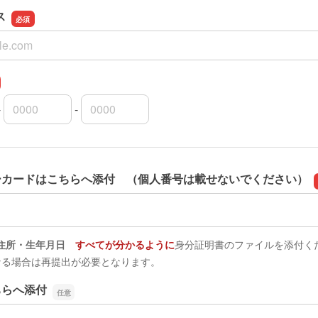
ス
ス
-
-
外局番
内局番
入者番号
ーカードはこちらへ添付 （個人番号は載せないでください）
ーカードはこちらへ添付 （個人番号は載せないでください）
住所・生年月日
すべてが分かるように
身分証明書のファイルを添付く
なる場合は再提出が必要となります。
ちらへ添付
ちらへ添付