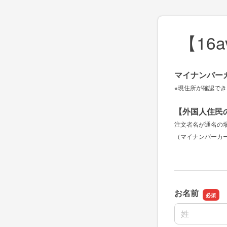
【16
マイナンバー
※現住所が確認で
【外国人住民
注文者名が通名の
（マイナンバーカ
お名前
名前の姓