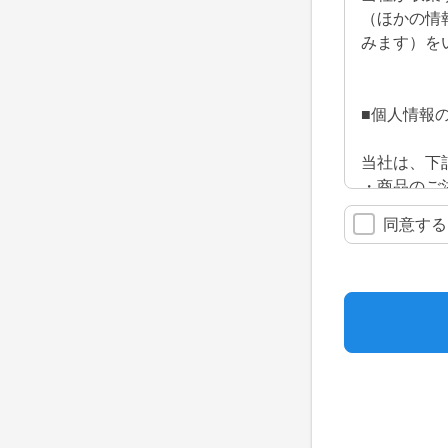
（ほかの情
みます）を
■個人情報
当社は、下
・商品のご
・お問い合
同意する
・求人・ア
■個人情報
当社がお客
・お客様の
・ご購入い
・お問い合
・商品やサ