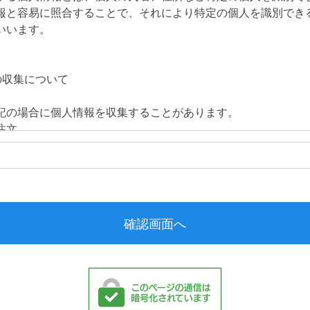
報と容易に照合することで、それにより特定の個人を識別でき
いいます。
の収集について
記の場合に個人情報を収集することがあります。
注文
わせ
ルバイト募集などへのご応募
の利用目的について
様からいただいた個人情報は、下記目的の必要な範囲で使用い
注文情報と会員登録情報の一致確認の為
ただいた商品のお申し込みの確認やお届けをするため
わせなどに対する回答や確認のご連絡のため
ービスに関する情報をお送りするため