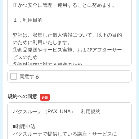
正かつ安全に管理・運用することに努めます。
１．利用目的
弊社は、収集した個人情報について、以下の目的
のために利用いたします。
①商品発送やサービス実施、およびアフターサー
ビスのため
②資料請求に対する発送のため
③相談・お問い合わせへの回答のため
同意する
④商品・サービス・イベントの案内のため
規約への同意
２．第三者提供
パクスルーナ（PAXLUNA） 利用規約
弊社は、以下の場合を除いて、個人データを第三
者へ提供することはしません。
■利用申込
①法令に基づく場合
パクスルーナで提供している講座・サービスに
②人の生命・身体・財産を保護するために必要