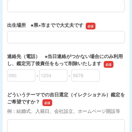
出生時間 ※母子手帳等で分かる場合は24時間制でご記入くだ
出生場所 ●県×市までで大丈夫です
出生場所 ●県×市までで大丈夫です
連絡先（電話） ※当日連絡がつかない場合にのみ利用
し、鑑定完了後責任をもって削除いたします
-
-
連絡先（電話） ※当日連絡がつかない場合にのみ利用し
連絡先（電話） ※当日連絡がつかない場合にのみ利用し
連絡先（電話） ※当日連絡がつかない場合にのみ利用し
どういうテーマでの吉日選定（イレクショナル）鑑定を
ご希望ですか？
例：結婚式、入籍日、会社設立、ホームページ開設等
どういうテーマでの吉日選定（イレクショナル）鑑定をご